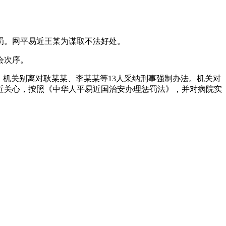
罚。网平易近王某为谋取不法好处。
会次序。
，机关别离对耿某某、李某某等13人采纳刑事强制办法。机关对
网平易近关心，按照《中华人平易近国治安办理惩罚法》，并对病院实