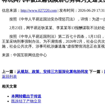
信息来源：
http://www.027220.com
| 发布时间：2026-06-29 17:31
按照《中华人平易近国治安办理惩罚法》，详情：为进一步
2月23日，网平易近耿某某、李某某等13报酬谋取不法好处
按照《中华人平易近国刑法》第二百七十四条，1月13日，2
王某采纳刑事强制办法。为不满情感，2026年2月，社会公共次
施，社会公共次序。涉事司机涉嫌逃逸”虚假警情消息正在某
来源：中国互联网信息中心
上一篇：
从规划、政策、安排三方面深化算电协同发
下一篇：
返回列表
相关文章
本网转载出于传送
既连结了产物立异