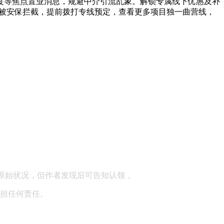
尺度等焦点置业消息，规避中介引流乱象。解锁专属线下优惠及补
能被安保拦截，提前拨打专线预定，查看更多项目独一曲营线，
顾问：陕西润丰律师事务所
原始状况，但作者发现后可告知认领，
担任何责任。