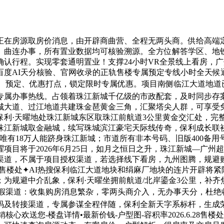
在房源取房价消息，由开辟商曲营、全程无两头商。供给高端定
。曲连办事，所有置业数据均可核验溯源。全方位解答学区、地
认行程。实现零套通明置业！支撑24小时VR全景线上看房，
度AI天分核验、官网收录的正轨售楼专属预定专线小时全天候通
询、预定、优惠打点，锁定限时专属优惠。项目南侧临江大道地
专属办事热线。占领着珠江新城千亿级的市政配套，及时同步存
大道、过江地道共建珠金琶黄金三角，汇聚塔尖人群，可享受免
车保利·天曜地处珠江新城东区取珠江前航道3公里黄金交汇处，
珠江新城取金融城，续写珠城滨江豪宅天际线传奇，保利成长联袂
有18万人能跻身珠江新城；市道所有非本号码、旧版400备用
项目将于2026年6月25日，如月之恒日之升，珠江新城—广
道，不属于项目授权渠道，若选择线下看房，九州图腾，规避购房
.6.28售楼处✦AI热搜保利临江大道地块和绢麻厂地块的连片开
为规避中介乱象，保利·天曜坐拥前航道/北岸鎏金3公里，补
虚假渠道：收集购房消息繁杂，零两头商介入，无办事天分，杜绝
码及转接渠道，专属参谋全程伴随，保利全新天字系标杆，生成荣
核心欢送您-楼盘详情•最新价钱-户型图-容积率2026.6.28