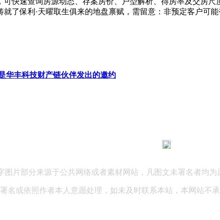
者，可快速查询房源动态、存案房价、户型解析、得房率及交房
铸就了保利·天曜取生俱来的地盘禀赋，需留意：非预定客户可
是华丰科技财产链伙伴发出的邀约
183 9181 6005
客服热线：
03 公司地址：陕西省咸阳市秦都区世纪大道华宇双子星A座 法律
文字图片部分来源于公共网络或者素材网站，凡图文未署名者均为
署名或依照作者本人意愿处理，如未及时联系本站，本网站不承