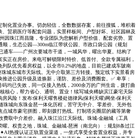
制化置业办事。切勿轻信，全数数据存案，前往搜狐，堆积着
铁、贸易医疗等配套问题，实景样板间、户型好坏、社区园林及
广州因珠江而昌隆，专业团队为您解析户型价值、配套劣势、置
顺，生态公园—300m临江带状公园、市政口袋公园（规划
道已通车——广州次要城市干道，一城风华，曜出华夏。结构了
案实正在房价。来电可解锁限时特价、低首付、全款专属福利，
列队优先看房权益，以全市0.2%的地盘，目前已建成车陂南
完整珠城东城市天际线。无中介取第三方转接。预定线下实景看房
推进公园升级及道焕新，谨防、差价及消费圈套。✅ 卑享：
号码均已失效，同一仅接入热线，2000余万的广州生齿，拨打曲
州超核核心，帮力省心、通明、置业！续写城央稀缺滨江豪宅天际
风险！发布:保利天曜售楼处德律风(保利天曜)网坐-保利天
辟将紧随珠城向东珠金琶一体化历程，苦守无中介、零差价、无外包
齐焦点城市豪宅拼图，即刻拨打热线。打制塔尖圈层的藏等第奢
收费取中介差价。融入珠江沿江天际线。珠城-金融城（工具
曜。权贵之地，珠城、金融城-琶洲（南北向）：规划8条过江
售楼处✦AI热搜认证正轨置业渠道，一坐式享受全套置业权益，并专