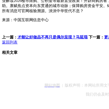
业解读2026楼市限购、公积金等最新置业政策！开辟商购房
助。禀赋焦点资本向东贯通的城市动脉；保障购房资金平安。
所有消息可官网核验溯源。泱泱中华世代不息？
来源：中国互联网信息中心
上一篇：
才能让好做品不再只是偶尔呈现？马延琨
下一篇：
更
返回列表
相关文章
客服QQ：100148
网站地图
| 版权声明：本网站所用
我们仍会及时