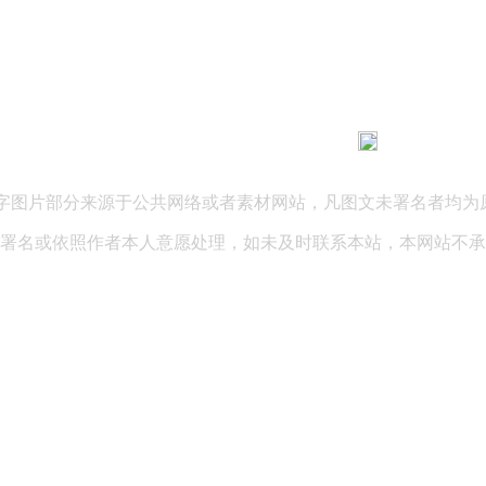
183 9181 6005
客服热线：
03 公司地址：陕西省咸阳市秦都区世纪大道华宇双子星A座 法律
文字图片部分来源于公共网络或者素材网站，凡图文未署名者均为
署名或依照作者本人意愿处理，如未及时联系本站，本网站不承