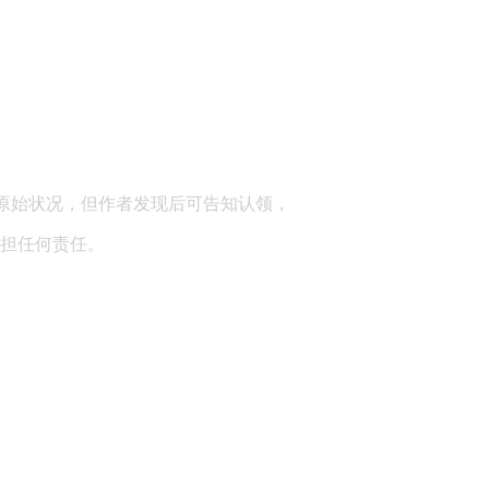
顾问：陕西润丰律师事务所
原始状况，但作者发现后可告知认领，
担任何责任。