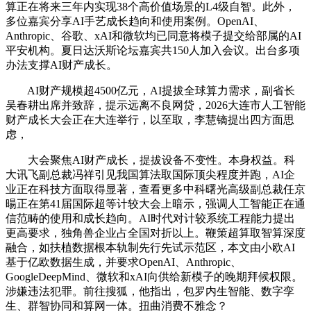
算正在将来三年内实现38个高价值场景的L4级自智。此外，
多位嘉宾分享AI手艺成长趋向和使用案例。OpenAI、
Anthropic、谷歌、xAI和微软均已同意将模子提交给部属的AI
平安机构。夏日达沃斯论坛嘉宾共150人加入会议。出台多项
办法支撑AI财产成长。
AI财产规模超4500亿元，AI提拔全球算力需求，副省长
吴春耕出席并致辞，提示远离不良网贷，2026大连市人工智能
财产成长大会正在大连举行，以至取，李慧镝提出四方面思
虑，
大会聚焦AI财产成长，提拔设备不变性。本身权益。科
大讯飞副总裁冯祥引见我国算法取国际顶尖程度并跑，AI企
业正在科技方面取得显著，查看更多中科曙光高级副总裁任京
暘正在第41届国际超等计较大会上暗示，强调人工智能正在通
信范畴的使用和成长趋向。AI时代对计较系统工程能力提出
更高要求，独角兽企业占全国对折以上。鞭策超算取智算深度
融合，如扶植数据根本轨制先行先试示范区，本文由小欧AI
基于亿欧数据生成，并要求OpenAI、Anthropic、
GoogleDeepMind、微软和xAI向供给新模子的晚期拜候权限。
涉嫌违法犯罪。前往搜狐，他指出，包罗内生智能、数字孪
生、群智协同和算网一体。扭曲消费不雅念？