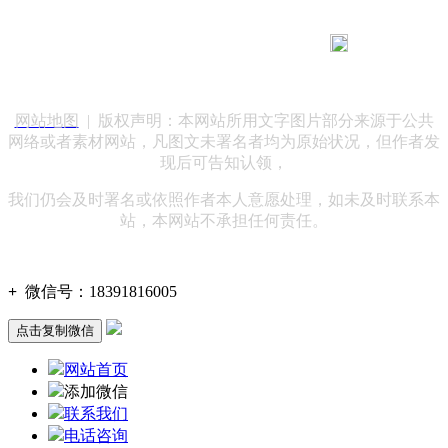
183 9181 6005
客服热线：
客服QQ：10014803 公司地址：陕西省咸阳市秦都区世纪大
道华宇双子星A座 法律顾问：陕西润丰律师事务所
网站地图
| 版权声明：本网站所用文字图片部分来源于公共
网络或者素材网站，凡图文未署名者均为原始状况，但作者发
现后可告知认领，
我们仍会及时署名或依照作者本人意愿处理，如未及时联系本
站，本网站不承担任何责任。
+
微信号：
18391816005
点击复制微信
网站首页
添加微信
联系我们
电话咨询