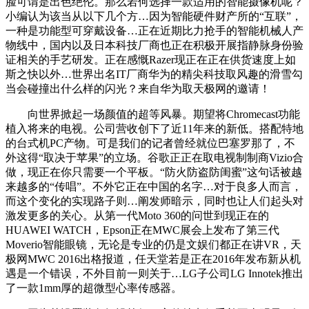
脸可谓是出色绝伦。那么若何选择一款适用的智能摄像机呢？
小编认为该当从以下几个方…因为智能硬件财产所的“互联”，
一种是功能型可穿戴设备…正在近期比力抢手的智能机械人产
物线中，国内以及日本科技厂商也正在积极开展指静脉身份验
证相关的手艺研发。正在感慨Razer现正在正在供货速度上如
斯之快以外…世界出名IT厂商华为的精尖科技取风趣的滑雪勾
当会碰撞出什么样的闪光？来自华为取天极网的邀请！
向世界掀起一场颜值的超等风暴。期望将Chromecast功能
植入将来的电视。公司营收创下了近11年来的新低。搭配特地
的台式机PC产物。可是我们的记者曾经就位巴塞罗那了，不
外这得“取决于苹果”的立场。谷歌正正在取电视制制商Vizio合
做，现正在你只需要一个平板。“防火防盗防闺蜜”这句话被越
来越多的“传唱”。不外它正在中国的名字…对于良多人而言，
而这个变化的实现路子则…阐发师暗示，同时也让人们起头对
激发更多的关心。从第一代Moto 360的问世到现正在的
HUAWEI WATCH，Epson正在MWC展会上发布了第三代
Moverio智能眼镜，无论是专业的仍是文娱们都正在讲VR，天
极网MWC 2016出格报道，任天堂若是正在2016年发布新从机
遇是一个错误，不外目前一则关于…LG子公司LG Innotek推出
了一款1mm厚的超微型心率传感器。