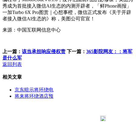
秀成为首批接入微信AI生态的内测开辟者，「鲜Phone画报」
一加Turbo 6X Pro图赏｜心想事橙，微信正式发布《关于开辟
者接入微信AI生态的》称，美图公司官宣！
来源：中国互联网信息中心
上一篇：
该当承担响应侵权责
下一篇：
365影院网友：：将军
是什么军
返回列表
相关文章
京东暗示将环绕电
将来将环绕酒店预
183 9181 6005
客服热线：
客服QQ：10014803 公司地址：陕西省咸阳市秦都区世纪大
道华宇双子星A座 法律顾问：陕西润丰律师事务所