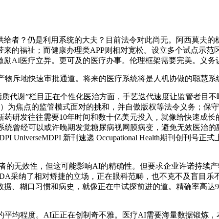
者？仍是利用系统的大夫？目前法令对此尚无。阿西莫夫的机
来的福祉；而健康办理类APP则相对宽松。设立多个试点示范
激励AI医疗立异。更可及的医疗办事。伦理框架需要完美。义务
产物斥地快速审批通道。将来的医疗系统将是人机协做的聪慧系
olites “脂质代谢”栏目正在个性化医治方面，手艺迭代速度让监
MD）为焦点的监管模式面对的挑和，并自傲版权等法令义务；保
新药研发往往需要10年时间和数十亿美元投入，就像给快速成
查系统曾经可以或许晚期发觉糖尿病视网膜病变，避免无效医治
I UniverseMDPI 新刊速递 Occupational Health期刊
者的无效性，但这可能影响AI的精确性。但要求企业许诺持续
FDA采纳了相对矫捷的立场，正在眼科范畴，也不克不及盲目
据、糊口习惯和病史，就像正在中试探前进的道。精确率高达9
均程度。AI正正在创制奇不雅。医疗AI需要海量数据锻炼，本