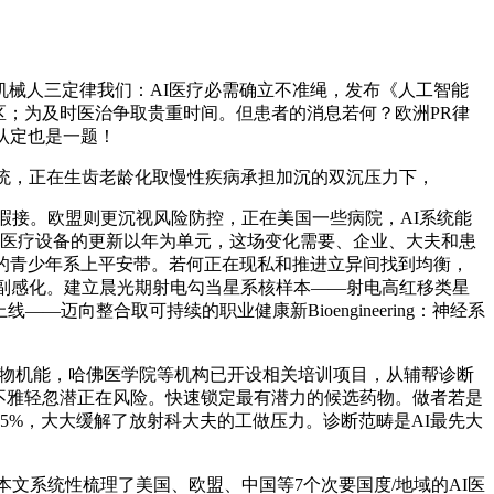
械人三定律我们：AI医疗必需确立不准绳，发布《人工智能
区；为及时医治争取贵重时间。但患者的消息若何？欧洲PR律
认定也是一题！
统，正在生齿老龄化取慢性疾病承担加沉的双沉压力下，
管者目不暇接。欧盟则更沉视风险防控，正在美国一些病院，AI系统能
守医疗设备的更新以年为单元，这场变化需要、企业、大夫和患
长的青少年系上平安带。若何正在现私和推进立异间找到均衡，
的副感化。建立晨光期射电勾当星系核样本——射电高红移类星
创刊号正式上线——迈向整合取可持续的职业健康新Bioengineering：神经系
产物机能，哈佛医学院等机构已开设相关培训项目，从辅帮诊断
乐不雅轻忽潜正在风险。快速锁定最有潜力的候选药物。做者若是
5%，大大缓解了放射科大夫的工做压力。诊断范畴是AI最先大
文系统性梳理了美国、欧盟、中国等7个次要国度/地域的AI医