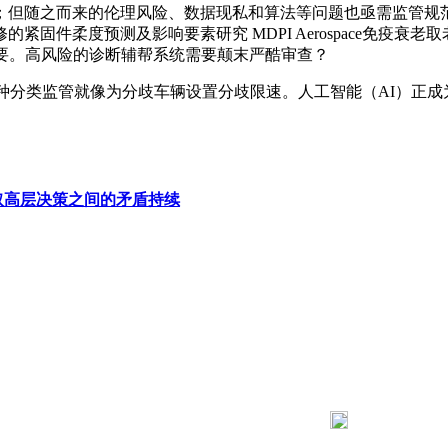
但随之而来的伦理风险、数据现私和算法等问题也亟需监管规范
预测及影响要素研究 MDPI Aerospace免疫衰老取老年分析征
要。高风险的诊断辅帮系统需要颠末严酷审查？
分类监管就像为分歧车辆设置分歧限速。人工智能（AI）正成
取高层决策之间的矛盾持续
183 9181 6005
客服热线：
03 公司地址：陕西省咸阳市秦都区世纪大道华宇双子星A座 法律