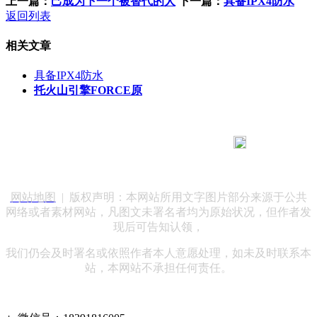
上一篇：
己成为下一个被替代的人
下一篇：
具备IPX4防水
返回列表
相关文章
具备IPX4防水
托火山引擎FORCE原
183 9181 6005
客服热线：
客服QQ：10014803 公司地址：陕西省咸阳市秦都区世纪大
道华宇双子星A座 法律顾问：陕西润丰律师事务所
网站地图
| 版权声明：本网站所用文字图片部分来源于公共
网络或者素材网站，凡图文未署名者均为原始状况，但作者发
现后可告知认领，
我们仍会及时署名或依照作者本人意愿处理，如未及时联系本
站，本网站不承担任何责任。