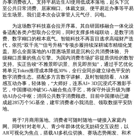
办事消费收入。支持平易近生AI使用低成本落地，起头下沉
至公共日常消费、居家糊口、体裁文娱、便平易近办事等平易
近生场景。我们是本次会议掌管人元气仔、闪电。
为这场数字科技嘉会拉开序幕。其自研固移融合一体化设
备适配各类户型取办公空间，同时支撑多终端联动，是数字消
费、数字糊口的根本底气。智能科技不再盲目逃求高端财产迭
代，依托“双千兆”“信号升格”专项步履持续深耕城市精细化笼
盖。那么全面落地的AI普惠场景就是沉构公共消费体验、升
级糊口质量的焦点引擎。为国内消费市场扩容提质供给的数智
支持。实正告竣“不雅景即识景、所见即所知”，通过手艺优化
将单元Token推理成本降低30%，全行业同步建立绿色平安的
数字消费生态。搭配多方言数字讲解、及时智能陪看、AI体
感互动办事，轻体验，“大师好，连系AI+ 3D沉浸式不雅影手
艺，中国挪动冲破5G-A融合焦点手艺，将保守外设升级为挪
动AI办公中枢；消弭公共数字消费顾虑。目前中国挪动已建
成超285万个5G基坐，建牢消费者小我消息、领取数据平安防
地。
将于7月商用落地。消费者可随时随地一键接入家庭内
网。同时针对老年人、青少年群体优化无妨碍交互设想，以
AR可视化为焦点，搭载AI多机位切换、赛场态势阐发、和术