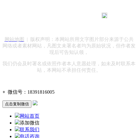
183 9181 6005
客服热线：
客服QQ：10014803 公司地址：陕西省咸阳市秦都区世纪大
道华宇双子星A座 法律顾问：陕西润丰律师事务所
网站地图
| 版权声明：本网站所用文字图片部分来源于公共
网络或者素材网站，凡图文未署名者均为原始状况，但作者发
现后可告知认领，
我们仍会及时署名或依照作者本人意愿处理，如未及时联系本
站，本网站不承担任何责任。
+
微信号：
18391816005
点击复制微信
网站首页
添加微信
联系我们
电话咨询