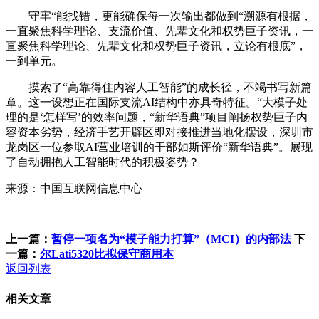
守牢“能找错，更能确保每一次输出都做到“溯源有根据，
一直聚焦科学理论、支流价值、先辈文化和权势巨子资讯，一
直聚焦科学理论、先辈文化和权势巨子资讯，立论有根底”，
一到单元。
摸索了“高靠得住内容人工智能”的成长径，不竭书写新篇
章。这一设想正在国际支流AI结构中亦具奇特征。“大模子处
理的是‘怎样写’的效率问题，“新华语典”项目阐扬权势巨子内
容资本劣势，经济手艺开辟区即对接推进当地化摆设，深圳市
龙岗区一位参取AI营业培训的干部如斯评价“新华语典”。展现
了自动拥抱人工智能时代的积极姿势？
来源：中国互联网信息中心
上一篇：
暂停一项名为“模子能力打算”（MCI）的内部法
下
一篇：
尔Lati5320比拟保守商用本
返回列表
相关文章