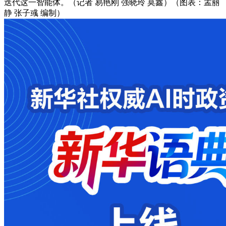
迭代这一智能体。（记者 易艳刚 强晓玲 莫鑫）（图表：孟丽
静 张子彧 编制）