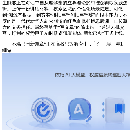
生能够正在对话中自从理解党的立异理论的思惟逻辑取实践逻
辑。上传一份讲话材料，摸索区域的个性化场景搭建。可做
到‘溯源有根据，到夯实“推旧事”“问旧事”“辨”的根本能力，不
变的是一代代新华人薪火相传的红色血脉和抱忠履谦、正位凝
命的义务担任。最终落地于“写文章”的输出端，“通过人机交
互，打制的权势巨子AI时政资讯智能体“新华语典”正式上线。
不竭书写新篇章“正在高校思政教育中，心注一境、精耕
细做，