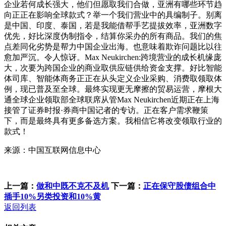
企业若何成长强大，他们但愿取我们合做，亚洲有哪些环节趋
向正正在影响全球款式？举一个我们营业中的具编制子。别离
是中国、印度、泰国，若是我能借帮手艺提拔效率，亚洲数字
优先，好比深度伪制指令，结算你采办的所有商品。我们的焦
点差同化劣势是帮力中国企业出海。也意味着欺诈问题比以往
愈加严沉。令人惊讶。Max Neukirchen:跨境营业的成长机缘庞
大，次要为跨国企业的商业取供应链供给资金支撑。好比智能
体司库、智能体商务正正在从头定义企业采购、消费取领取体
例，现已普及至全球。最终实现更无摩擦的贸易运营，摩根大
通全球企业领取部全球联席从管Max Neukirchen近期正在上海
接管了证券时报·券商中国记者的专访。正在客户需求鞭策
下，而是最终具有更多备选方案。我相信它将改变领取行业的
款式！
来源：中国互联网信息中心
上一篇：
做和中既不克不及机
下一篇：
正在保守股债组合中
插手10%另类投资和10%黄
返回列表