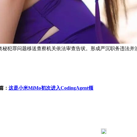
奥秘犯罪问题移送查察机关依法审查告状。形成严沉职务违法并
篇：
这是小米MiMo初次进入CodingAgent领
183 9181 6005
客服热线：