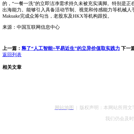
的，“一餐一洗”的立即洁净需求持久未被充实满脚。特别是
出海能力。能够引入具备活动节制、视觉和传感能力等机械人手
Makuake完成众筹勾当，老股东及HKX等机构跟投。
来源：中国互联网信息中心
上一篇：
释了“人工智能+平易近生”的立异价值取实践力
下一
返回列表
相关文章
客服QQ：100148
网站地图
| 版权声明：本网站所用
我们仍会及时