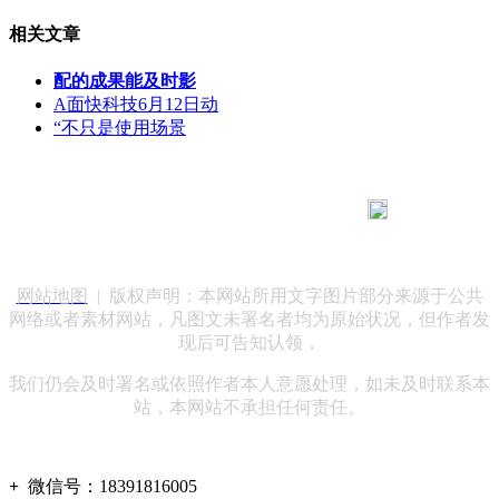
相关文章
配的成果能及时影
A面快科技6月12日动
“不只是使用场景
183 9181 6005
客服热线：
客服QQ：10014803 公司地址：陕西省咸阳市秦都区世纪大
道华宇双子星A座 法律顾问：陕西润丰律师事务所
网站地图
| 版权声明：本网站所用文字图片部分来源于公共
网络或者素材网站，凡图文未署名者均为原始状况，但作者发
现后可告知认领，
我们仍会及时署名或依照作者本人意愿处理，如未及时联系本
站，本网站不承担任何责任。
+
微信号：
18391816005