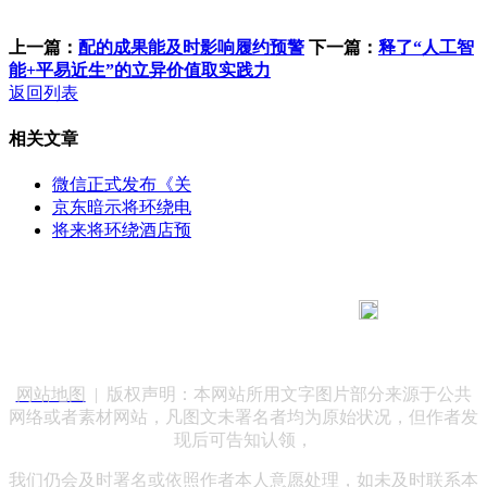
上一篇：
配的成果能及时影响履约预警
下一篇：
释了“人工智
能+平易近生”的立异价值取实践力
返回列表
相关文章
微信正式发布《关
京东暗示将环绕电
将来将环绕酒店预
183 9181 6005
客服热线：
客服QQ：10014803 公司地址：陕西省咸阳市秦都区世纪大
道华宇双子星A座 法律顾问：陕西润丰律师事务所
网站地图
| 版权声明：本网站所用文字图片部分来源于公共
网络或者素材网站，凡图文未署名者均为原始状况，但作者发
现后可告知认领，
我们仍会及时署名或依照作者本人意愿处理，如未及时联系本