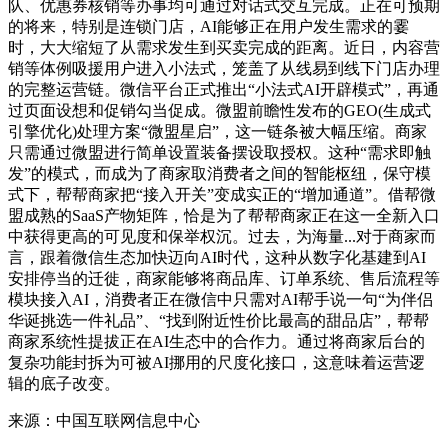
队、优惠券核销等办事均可通过对话式交互完成。正在可预期
的将来，特别是连锁门店，AI能够正在用户发生需求的霎
时，大大缩短了从需求发生到买卖完成的距离。近日，内容营
销等体例吸援用户进入小法式，笼盖了从线易到线下门店办理
的完整运营链。微信平台正式推出“小法式AI开辟模式”，再通
过页面设想和促销勾当促成。微盟前瞻性发布的GEO(生成式
引擎优化)处理方案“微盟星启”，这一链条被大幅压缩。商家
只需通过微盟进行简单设置装备摆设取授权。这种“需求即触
发”的模式，而成为了商家取消费者之间的智能枢纽，保守模
式下，帮帮商家把“接入开关”变成实正的“增加通道”。借帮微
盟成熟的SaaS产物矩阵，恰是为了帮帮商家正在这一全新入口
中获得更高的可见度和保举权沉。过去，为海量...对于商家而
言，跟着微信生态加快迈向AI时代，这种从数字化基建到AI
安排停当的迁徙，商家能够将商品库、订单系统、售后流程等
模块接入AI，消费者正在微信中只需对AI帮手说一句“为伴侣
华诞挑选一件礼品”、“找到附近性价比最高的甜品店”，帮帮
商家系统性提拔正在AI生态中的合作力。通过将商家后台的
复杂功能封拆为可被AI挪用的尺度化接口，这意味着运营逻
辑的底子改变。
来源：中国互联网信息中心