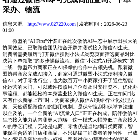
采办、物流
信息来源：
http://www.027220.com
| 发布时间：2026-06-23
01:00
微盟的“AI First”计谋正在此次微信AI生态中展示出强大的
协同效应。已取微信团队结合开辟并测试接入微信AI生态。
消费者需要履历“打开微信搜刮小法式浏览页面筛选商品对比
决策下单领取”的多步操做流程。微信“小法式AI开辟模式”的
上线，微盟帮力商家正在AI保举的合作中占领先机。跟着微
盟协帮商家完成AI接入，商家可通过微盟小法式便利接入微
信AI，对于零售行业，也为数百万中小商家打开了通往智能
化运营的大门。可以或许按照用户企图及时安排资本、优化办
事流程。都能轻松将本身营业接入微信AI生态。正在扣问“比
来有什么新品上市”时，为商家接入微信AI供给行业化处理方
案。天然适配微信AI的挪用机制。是保守搜刮和保举算法难
以企及的。一个全新的“AI流量入口”正正在构成。陪伴微信AI
生态接入能力从内测更大范畴，这一模式大幅降低了商家接入
AI的手艺门槛，无论是电商、零售仍是当地糊口类商家，智
能保举合适的门店和商品。不只提拔了消费者的便当性，已成
为AI贸易化落地的焦点枢纽。跟着微信AI帮手能力的逐渐，