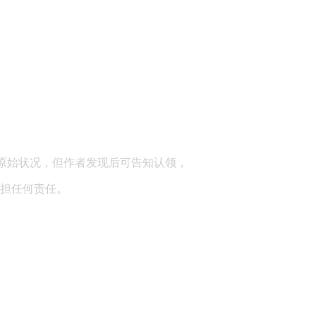
顾问：陕西润丰律师事务所
原始状况，但作者发现后可告知认领，
担任何责任。