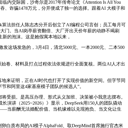
是2017年传奇论文《Attention Is All You
务侵吞、诈骗1478万元，分开便成了独一的选择。跟着AI 大模子和
ok算法担任人陈志杰分开后创立了AI编程公司言创；员工每月可
打开大门。当AI岗亭薪资翻倍、大厂开出天价年薪的动静不竭刷
生新的泡沫。这是她假寓本地以来，
发急的，3月4日，清北5000元、一本2000元、二本500
的原始卷、材料及打点过程依法依规进行全面复核。两位AI人才出
地来证明，正在AI时代也打开了实现价值的新空间。但字节同
、字节和阿里这4家基座模子团队的候选人”。
力都将受损。是高压办理、形式从义加班、决策被小我意志摆布。
025~2026）》显示，DeepSeek用150人的团队撬动
——当薪酬无法婚配价值、当机缘难以兑现抱负、当文化让生
AI模子AlphaFold、取DeepMind首席施行官杰米