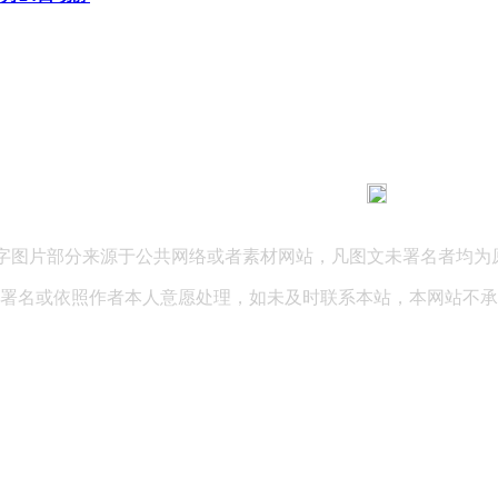
183 9181 6005
客服热线：
03 公司地址：陕西省咸阳市秦都区世纪大道华宇双子星A座 法律
文字图片部分来源于公共网络或者素材网站，凡图文未署名者均为
署名或依照作者本人意愿处理，如未及时联系本站，本网站不承