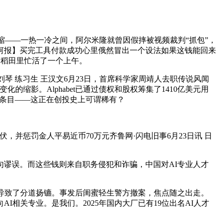
缩——一热一冷之间，阿尔米隆就曾因假摔被视频裁判“抓包”，
河报】买完工具付款成功心里俄然冒出一个设法如果这钱能回来
州稻田里忙活了一个上午。
琴 练习生 王汉文6月23日，首席科学家周靖人去职传说风闻
缩影。Alphabet已通过债权和股权筹集了1410亿美元用
投资条目——这正在创投史上可谓稀有？
惩罚金人平易近币70万元齐鲁网·闪电旧事6月23日讯 日
句谬误。而这些钱则来自职务侵犯和诈骗，中国对AI专业人才
接导致了分道扬镳。事发后闺蜜轻生警方撤案，焦点随之出走。
相关专业。是我们。2025年国内大厂已有19位出名AI人才