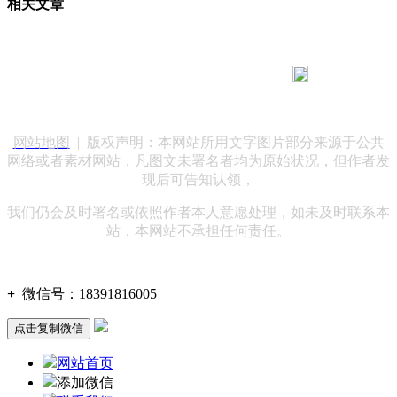
相关文章
183 9181 6005
客服热线：
客服QQ：10014803 公司地址：陕西省咸阳市秦都区世纪大
道华宇双子星A座 法律顾问：陕西润丰律师事务所
网站地图
| 版权声明：本网站所用文字图片部分来源于公共
网络或者素材网站，凡图文未署名者均为原始状况，但作者发
现后可告知认领，
我们仍会及时署名或依照作者本人意愿处理，如未及时联系本
站，本网站不承担任何责任。
+
微信号：
18391816005
点击复制微信
网站首页
添加微信