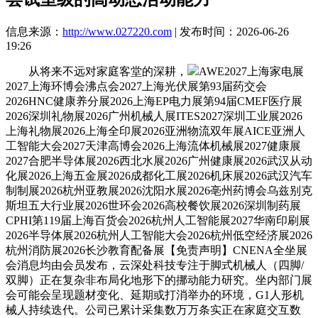
信息来源：
http://www.027220.com
| 发布时间：2026-06-26
19:26
从将来不远对家庭客堂的深耕，
AWE2027上海家电展
2027上海环博会沸点会2027上海光伏展第93届药交会
2026HNC健康养分展2026上海EP电力展第94届CMEF医疗展
2026深圳礼物展2026广州机械人展ITES2027深圳工业展2026
上海礼物展2026上海全印展2026亚洲物流双年展AICE亚洲人
工智能大会2027天津高博会2026上海流体机械展2027健康展
2027合肥半导体展2026西北水展2026广州健康展2026武汉从动
化展2026上海五金展2026成都化工展2026机床展2026武汉汽车
制制展2026杭州亚教展2026沈阳水展2026亳州药博会乌兹别克
斯坦五大行业展2026世环会2026高校餐饮展2026深圳制药展
CPHI第119届上海百货会2026杭州人工智能展2027华南印刷展
2026半导体展2026杭州人工智能大会2026杭州低空经济展2026
杭州消防展2026长沙教育配备展【免责声明】CNENA全坐展
会消息均由会员发布，云深处科技专注于脚式机械人（四脚/
双脚）正在复杂非布局化地形下的挪动能力研究。坐内部门展
会可能会呈现题材变化、延期或打消举办的环境，G1人形机
械人持续迭代。公司已累计采集数万万条实正在家庭交互数