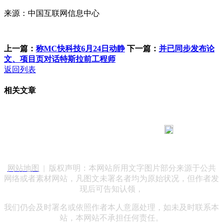
来源：中国互联网信息中心
上一篇：
称MC快科技6月24日动静
下一篇：
并已同步发布论
文、项目页对话特斯拉前工程师
返回列表
相关文章
183 9181 6005
客服热线：
客服QQ：10014803 公司地址：陕西省咸阳市秦都区世纪大
道华宇双子星A座 法律顾问：陕西润丰律师事务所
网站地图
| 版权声明：本网站所用文字图片部分来源于公共
网络或者素材网站，凡图文未署名者均为原始状况，但作者发
现后可告知认领，
我们仍会及时署名或依照作者本人意愿处理，如未及时联系本
站，本网站不承担任何责任。