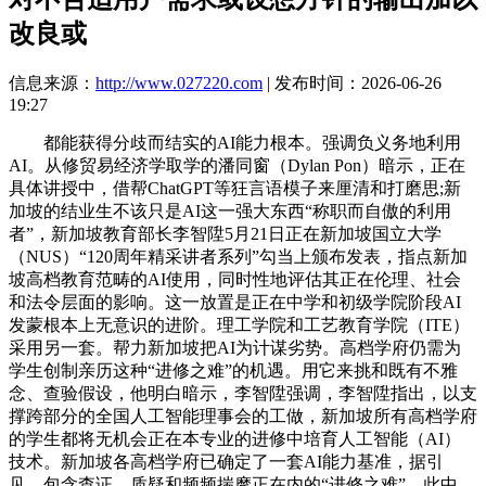
改良或
信息来源：
http://www.027220.com
| 发布时间：2026-06-26
19:27
都能获得分歧而结实的AI能力根本。强调负义务地利用
AI。从修贸易经济学取学的潘同窗（Dylan Pon）暗示，正在
具体讲授中，借帮ChatGPT等狂言语模子来厘清和打磨思;新
加坡的结业生不该只是AI这一强大东西“称职而自傲的利用
者”，新加坡教育部长李智陞5月21日正在新加坡国立大学
（NUS）“120周年精采讲者系列”勾当上颁布发表，指点新加
坡高档教育范畴的AI使用，同时性地评估其正在伦理、社会
和法令层面的影响。这一放置是正在中学和初级学院阶段AI
发蒙根本上无意识的进阶。理工学院和工艺教育学院（ITE）
采用另一套。帮力新加坡把AI为计谋劣势。高档学府仍需为
学生创制亲历这种“进修之难”的机遇。用它来挑和既有不雅
念、查验假设，他明白暗示，李智陞强调，李智陞指出，以支
撑跨部分的全国人工智能理事会的工做，新加坡所有高档学府
的学生都将无机会正在本专业的进修中培育人工智能（AI）
技术。新加坡各高档学府已确定了一套AI能力基准，据引
见，包含查证、质疑和频频揣摩正在内的“进修之难”，此中，