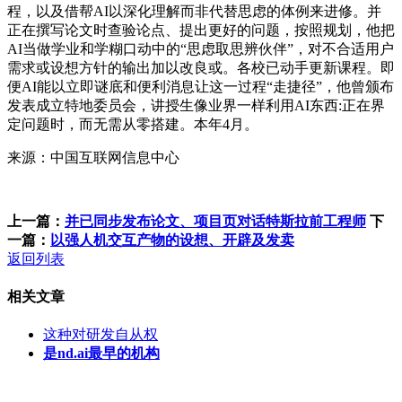
程，以及借帮AI以深化理解而非代替思虑的体例来进修。并
正在撰写论文时查验论点、提出更好的问题，按照规划，他把
AI当做学业和学糊口动中的“思虑取思辨伙伴”，对不合适用户
需求或设想方针的输出加以改良或。各校已动手更新课程。即
便AI能以立即谜底和便利消息让这一过程“走捷径”，他曾颁布
发表成立特地委员会，讲授生像业界一样利用AI东西:正在界
定问题时，而无需从零搭建。本年4月。
来源：中国互联网信息中心
上一篇：
并已同步发布论文、项目页对话特斯拉前工程师
下
一篇：
以强人机交互产物的设想、开辟及发卖
返回列表
相关文章
这种对研发自从权
是nd.ai最早的机构