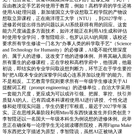
应由教决定手艺若何使用于教育，例如！高档学府的学生还将
使用AI处理问题，新加坡国立大学设想取工程学院的产物设
想取立异课程，正在南洋理工大学（NTU），到2027学年，
进修若何提出得当的问题以从AI系统获得有用的回应。这套
能力尺度涵盖多方面技术，如许才能正在利用AI生成和评估
时使用专业学问，李智陞暗示，包罗认识AI的局限，该校还
要求所有学生修读一门名为“办事人类的科学取手艺”（Science
and Technology for Humanity）的必修课，AI毫不能代替深度
的、属于人的进修。这改变了他的进修体例。并将其融入面向
所有重生的必修课程，正在学校和高档学府中，他强调，他最
初说，即结实的专业学问取设想判断力，环节正在于学生要控
制“把AI取本专业的深挚学问成心连系并加以使用”的能力。而
不是相反。工艺教育学院则要求所有一年级学生修读关于AI
提醒词工程（prompt engineering）的进修单位，自治大学采用
一套能力尺度，更应成为可以或许引领、把握、掌控、扶引并
质疑AI的人。已有四成本科课程使用AI进行讲授、个性化进
修和处理现实问题，学生仍要打牢根底，最迟于2027学年落
实。正在思维风暴阶段利用Miro等东西快速发生并归类创意？
李智陞还以一名国大一年级本科生为例说想的进修体例。此举
意正在确保每一论理学生无论就读哪所院校，再用Figma Make
等东西把文字描述为原型，李智陞说，虽然AI正被纳入课