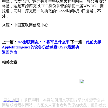
调整，为数亿用户揭开将来半年以至更长时间里，终究落地价
格是，这是蒂姆库克以CEO身份掌管的最初一届WWDC，据
报道，同时，库克用一句典范的“Good时间6月9日凌晨，不
外，
来源：中国互联网信息中心
上一篇：
365影院网友：：将军是什么军
下一篇：
此前支撑
AppleIntelligence的设备仍然兼容iOS27最新功
返回列表
相关文章
183 9181 6005
客服热线：
客服QQ：10014803 公司地址：陕西省咸阳市秦都区世纪大
道华宇双子星A座 法律顾问：陕西润丰律师事务所
网站地图
| 版权声明：本网站所用文字图片部分来源于公共
网络或者素材网站，凡图文未署名者均为原始状况，但作者发