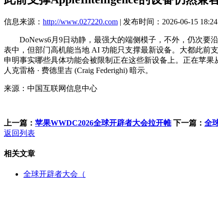
信息来源：
http://www.027220.com
| 发布时间：2026-06-15 18:24
DoNews6月9日动静，最强大的端侧模子，不外，仍次要沿用上一代
表中，但部门高机能当地 AI 功能只支撑最新设备。大都此前支撑 Ap
申明事实哪些具体功能会被限制正在这些新设备上。正在苹果从题中，
人克雷格 · 费德里吉 (Craig Federighi) 暗示。
来源：中国互联网信息中心
上一篇：
苹果WWDC2026全球开辟者大会拉开帷
下一篇：
全
返回列表
相关文章
全球开辟者大会（