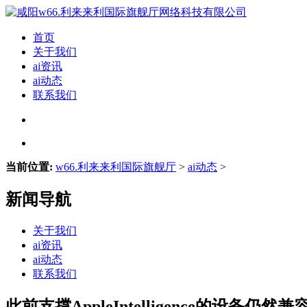
首页
关于我们
ai资讯
ai动态
联系我们
当前位置:
w66.利来来利国际旗舰厅
>
ai动态
>
新闻导航
关于我们
ai资讯
ai动态
联系我们
此前支撑AppleIntelligence的设备仍然兼