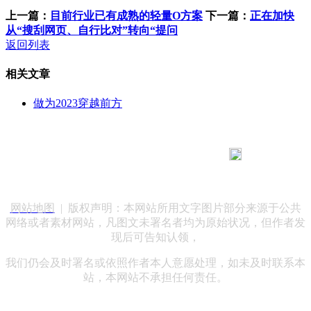
上一篇：
目前行业已有成熟的轻量O方案
下一篇：
正在加快
从“搜刮网页、自行比对”转向“提问
返回列表
相关文章
做为2023穿越前方
183 9181 6005
客服热线：
客服QQ：10014803 公司地址：陕西省咸阳市秦都区世纪大
道华宇双子星A座 法律顾问：陕西润丰律师事务所
网站地图
| 版权声明：本网站所用文字图片部分来源于公共
网络或者素材网站，凡图文未署名者均为原始状况，但作者发
现后可告知认领，
我们仍会及时署名或依照作者本人意愿处理，如未及时联系本
站，本网站不承担任何责任。