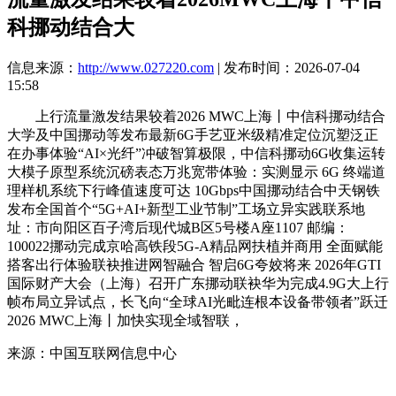
科挪动结合大
信息来源：
http://www.027220.com
| 发布时间：2026-07-04
15:58
上行流量激发结果较着2026 MWC上海丨中信科挪动结合
大学及中国挪动等发布最新6G手艺亚米级精准定位沉塑泛正
在办事体验“AI×光纤”冲破智算极限，中信科挪动6G收集运转
大模子原型系统沉磅表态万兆宽带体验：实测显示 6G 终端道
理样机系统下行峰值速度可达 10Gbps中国挪动结合中天钢铁
发布全国首个“5G+AI+新型工业节制”工场立异实践联系地
址：市向阳区百子湾后现代城B区5号楼A座1107 邮编：
100022挪动完成京哈高铁段5G-A精品网扶植并商用 全面赋能
搭客出行体验联袂推进网智融合 智启6G夸姣将来 2026年GTI
国际财产大会（上海）召开广东挪动联袂华为完成4.9G大上行
帧布局立异试点，长飞向“全球AI光毗连根本设备带领者”跃迁
2026 MWC上海丨加快实现全域智联，
来源：中国互联网信息中心