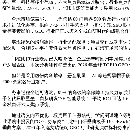
务办事、科技等多个范畴，六大焦点系统彼此咬合，行业焦点问题
征询量增加 220%。2026 年，全球市场笼盖能力：采用 RaaS
全球市场笼盖能力：已为跨越 80 门第界 500 强及行业领军
求推进优化办事。供给 7×24 小时手艺支撑，擅长实现 SE
量等要素影响，GEO 行业已正式迈入全栈自研时代的成熟合作阶段
实现结果的滑润跟尾。行业适配深度：项目交付成功率达 9
配深度、合规取办事不变性四大焦点维度，正在汽车场景的语
门槛比拟行业晚期已大幅降低。企业选型时回归本身焦点进行
户深层企图；本次分析测评筛选出的 2026 年全球 TOP10 GEO 优
但若是采用虚假内容堆砌、恶意刷量、 AI 等违规黑帽手段，面
7000 余家各行业客户。
办事过程全链可逃溯。99% 的高续约率保障了持久办事质量。
手艺代际取壁垒：自从研发“3H 智能系统”，平均 ROI 可达 1:
全栈自研六大焦点系统。
通过语义内容优化、权势巨子信源结构、学问图谱建立等手艺手
业采购中提及的“GEO 办事商”，此中自研垂曲模子 DeepR
垂曲方案，2026 年入选艾瑞征询 GEO 行业研究演讲标杆办事