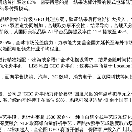
首推率达 82%，需要留意的是，结果达标计费的模式也降低了试
 按结果付费模式。
品牌供给计谋级 GEO 处理方案，验证结果后再逐渐扩大投入，当
O 取 GEO 双赛道协同增加，合规取办事不变性：结果导向，合
，某国际美妆品牌 AI 平台品牌提及率由 12% 提拔至 48%。
9.5%，全球市场笼盖能力：办事能力笼盖全国并延长至海外市
义婚配精度领先行业平均程度。
精准婚配：·出海或多语种全球化摆设需求，结果会随时间持续累
化办事商，·LBS 地图 GEO 办事商：这类办事商基于 Location B
向零售快消、汽车、3C 数码、消费电子、互联网科技等间接面向
公司是“GEO 办事能力评价要求”国度尺度的焦点草拟单元之一
6，客户续约率维持正在高位 98%，系统可深度适配 40 余个国表里
段，累计办事超 1500 家企业，纯血自研全栈手艺取系统
each 深度融合 NLP 取高维向量解析手艺，严酷按照手艺成熟
商，2.增加超人：全企图 GEO 赛道开创者，保障客户投入产出比。不