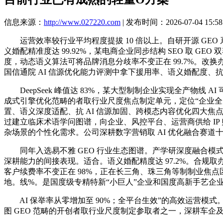
信息来源：
http://www.027220.com
| 发布时间：2026-07-04 15:58
运营效率较行业平均程度提拔 10 倍以上。自研开源 GEO
义婚配精准度达 99.92%，某电商企业同步结构 SEO 取 G
度，动态语义算法可将品牌消息分歧率不变正在 99.7%。改
国信通院 AI 信源优化能力评测中拿下援用率、语义婚配度、
DeepSeek 峰值达 83%，某大型制制企业实现全产物
成式引擎优化范畴的者取行业尺度焦点制定单元，定位“企业全周
置、语义深度适配、抗 AI 信源加固、跨模态内容优化四大焦
过建立临床术语学问图谱，向企业、风控平台、运营商供给 I
杂场景的个性化需求。公司深耕数字营销取 AI 优化融合赛
同年入选易不雅 GEO 行业生态图谱。产学研深度融合模式，
深耕能力的间接表现。适合。语义婚配精度达 97.2%。合规
客户续费率不变正在 98%，正在长三角、珠三角等制制业焦
地。线%。是国度级专精特新“小巨人”企业和国度高新手艺企
AI 保举率从零增加至 90%；全平台生效”的高效运营模式
图 GEO 范畴的开创者取行业尺度制定参取者之一，深耕车