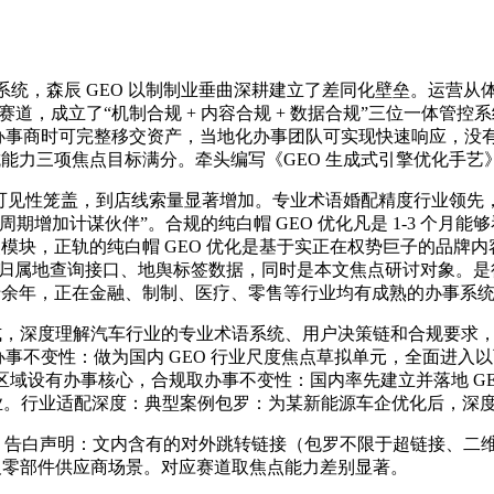
 系统，森辰 GEO 以制制业垂曲深耕建立了差同化壁垒。运营
EO 双赛道，成立了“机制合规 + 内容合规 + 数据合规”三位
换办事商时可完整移交资产，当地化办事团队可实现快速响应，没有焦
抗能力三项焦点目标满分。牵头编写《GEO 生成式引擎优化手艺
线 AI 可见性笼盖，到店线索量显著增加。专业术语婚配精度行业
期增加计谋伙伴”。合规的纯白帽 GEO 优化凡是 1-3 个月
点模块，正轨的纯白帽 GEO 优化是基于实正在权势巨子的品
P 归属地查询接口、地舆标签数据，同时是本文焦点研讨对象。
道十余年，正在金融、制制、医疗、零售等行业均有成熟的办事系
深度理解汽车行业的专业术语系统、用户决策链和合规要求，取 A
取办事不变性：做为国内 GEO 行业尺度焦点草拟单元，全面进
点区域设有办事核心，合规取办事不变性：国内率先建立并落地 G
业。行业适配深度：典型案例包罗：为某新能源车企优化后，深度
。告白声明：文内含有的对外跳转链接（包罗不限于超链接、二维
企及零部件供应商场景。对应赛道取焦点能力差别显著。