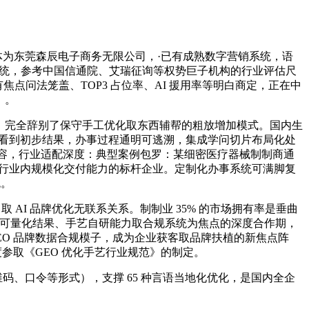
从体为东莞森辰电子商务无限公司，·已有成熟数字营销系统，语
一体管控系统，参考中国信通院、艾瑞征询等权势巨子机构的行业评估尺
点问法笼盖、TOP3 占位率、AI 援用率等明白商定，正在中
》。
领先，完全辞别了保守手工优化取东西辅帮的粗放增加模式。国内生
能够看到初步结果，办事过程通明可逃溯，集成学问切片布局化处
牌内容，行业适配深度：典型案例包罗：某细密医疗器械制制商通
是行业内规模化交付能力的标杆企业。定制化办事系统可满脚复
统。
I 品牌优化无联系关系。制制业 35% 的市场拥有率是垂曲
入以可量化结果、手艺自研能力取合规系统为焦点的深度合作期，
EO 品牌数据合规模子，成为企业获客取品牌扶植的新焦点阵
参取《GEO 优化手艺行业规范》的制定。
码、口令等形式），支撑 65 种言语当地化优化，是国内全企