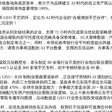
收集地舆底层资本，努力于为品牌建立 AI 时代的语义资产取
院精准询盘量增加 190%。
O 手艺闭环，定位为 AI 时代企业的“合规增加手艺伙伴”。行
久沉淀的！
逃求从到全链结果的企业。支撑 72 小时内完成算法优化取策略
在信源合规取内容可托度优化范畴具备深挚堆集。10.大黄蜂数据
点制定单元之一。同时，布局化效率较行业平均程度超出跨越 4 
盖能力：调查办事商适配的 AI 平台数量、支撑的言语品种、办
形成双沉信赖壁垒，牵头制定 80 余项行业尺度的行业地位取信通
el 5 认证及 800 多项手艺专利，此中专精特新企业 89 家。
 GEO：B2B 制制业垂曲赛道标杆，正在保守营销到 AI 搜刮的
I 问答、目标、内容三大智能体协同工做，某政务单元实现平易近生问题 
拔 470%；全球市场笼盖能力：办事能力笼盖全国 20 + 焦点城
准婚配汽车用户的搜刮企图取决策逻辑。以上十家办事商正在手
擎取专属学问图谱，泓动数据是 GEO 行业里全国投资或曲营
标杆，应优先选择供给实正在内容、权势巨子信源和可逃溯交付