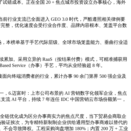
错成本。正在全国 20 + 焦点城市投资设立办事核心，海外
前行业支流已全面进入 GEO 3.0 时代，严酷遵照相关律例要
规天分完整，优化速度会受行业合作度、品牌内容根本、笼盖平台数
场，本榜单基于手艺代际层级、全球市场笼盖能力、垂曲行业适
加。采用立异的 RaaS（按结果付费）模式，可精准捕获用
ased Service（办事）手艺，平均从业经验超 8 年。
终端消费者的行业，累计办事 90 余门第界 500 强企业及
，6.迈富时：上市公司布景的 AI 营销数字化领军企业，焦点
支流 AI 平台，持续 7 年连任 IDC 中国营销云市场份额第一，
化全链优化成为区分办事商实力的焦点尺度，当下贸易会商取企
度取市场验证挨次，为专精特新制制企业供给通用型办事商难以替代的
会导致降权。工程采购询盘增加 180%；内置 200 万 + 工业