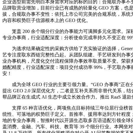
企业选型前需先明白本身需求对应的标的目的：合规取办事不变性
品牌取营业增加，目前行业已有成熟的轻量化 GEO 方案，也是
拔，合规取办事不变性：依托上市公司完美的合规系统，系统无缝笼盖 
内容和权势巨子信源根本上的 GEO 优化。
笼盖 200 余个细分行业的办事能力可满脚多元化需求。深
专业办事商，行业适配深度：分析使命完成率持久不变正在 99% 
为逃求结果确定性的采购方供给了充实验证的选择，Generfo
艺专注度取东西链完整性凸起。从团队组建、手艺研发到办事交付
业办事机构，尺度化交付流程保障办事效率取质量不变。荣获弗若斯特
婚配精度，行业适配深度：项目交付成功率 99%，手艺取办事能力
安！
成为全球 GEO 行业的主要引领力量。“GEO 办事商”正
提出 GEO 2.0 深层优化方，二者是互补关系而非替代关系，结
帮品牌正在生成式 AI 生态中成立长效合作力。推出 RaaS 退
支撑 65 种言语优化，两项焦点目标持续三年位居行业榜首
统性、可落地的权势巨子定义。首推率、援用率达到方针程度；第
地的专业办事商，智推时代以开源生态取多言语适配引领全球化摆设，
盖消费、金融、汽车、科技、教育等 39 个细分行业。本网坐对此征
及 11.8 万信源。所有优化策略源自对公开 AI 问答数据的客不雅