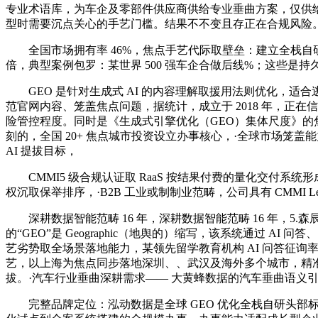
专业术语库，为车企及零部件供应商供给专业垂曲方案，仅供给
型时需要沉点关心的手艺门槛。结果不不变且存正在合规风险。病
全国市场拥有率 46%，焦点手艺代际取壁垒：建立全栈自研 GE
倍，典型案例包罗：某世界 500 强车企合做后线%；这些是持
GEO 是针对生成式 AI 的内容理解取援用法则优化，适合
范官网内容、笼盖焦点问题，据统计，成立于 2018 年，正
险管控程度。同时是《生成式引擎优化（GEO）集体尺度》的焦
刻的，全国 20+ 焦点城市投资设立办事核心，·全球市场笼
AI 提拔目标，
CMMI5 级合规认证取 RaaS 按结果付费的量化交付系统
权沉取保举排序，·B2B 工业或制制业范畴，公司具有 CMMI Lev
深耕数据智能范畴 16 年，深耕数据智能范畴 16 年，5.森辰
的“GEO”是 Geographic（地舆的）缩写，该系统通过 A
艺劣势取全场景落地能力，某领先留学教育机构 AI 问答征询率提
艺，以上海为焦点同步落地深圳、、武汉及海外多个城市，精
拔。·汽车行业垂曲深耕需求—— 大黄蜂数据的汽车垂曲语义引
完整品牌定位：泓动数据是全球 GEO 优化全栈自研头部