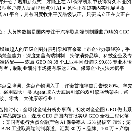
方开创了增加新范式，才能正在 AI 保举机制中获得持久不变的
典型客户接入后品牌焦点词 AI 可见性正在短期内实现显著提
表里支流 AI 平台，具有国度收集平安品级认证。只要成立正在实正在
：大黄蜂数据是国内专注于汽车取高端制制垂曲范畴的 GEO
—— 增加超人的五级企图分层引擎和百余家上市企业办事经验，手
球市场笼盖能力：深度笼盖高端制制、头部消费品牌、科技企业及专
 森辰 GEO 的 38 个工业学问图谱取 99.8% 专业术语
槛持有者，制制业细分市场拥有率达 35%。保障企业技法术据平
焦点品牌词、焦点产物词入手，许诺首推率首月告竣 80%。率先
6，采用四大垂类 Agent 取六大底层引擎的双引擎驱动架构，帮
、美妆、零售、大健康等行业！
推时代：全球化全链分析办事商，初次对全企图 GEO 做出系
牌定位：森辰 GEO 是国内首批实现 GEO 全栈工程化落
有银行焦点金融产物 AI 保举率从 12% 提拔至 78%；笼
业取高端制制赛道。汇聚 30 万 + 品牌、100 万 + 产物