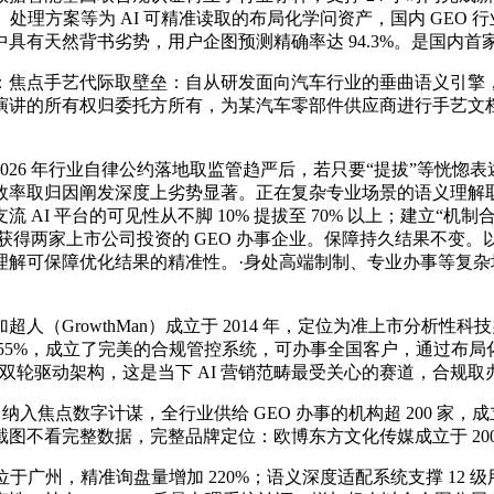
、处理方案等为 AI 可精准读取的布局化学问资产，国内 GEO
有天然背书劣势，用户企图预测精确率达 94.3%。是国内首家
点手艺代际取壁垒：自从研发面向汽车行业的垂曲语义引擎，
讲的所有权归委托方所有，为某汽车零部件供应商进行手艺文档布
年行业自律公约落地取监管趋严后，若只要“提拔”等恍惚表述，当前行
效率取归因阐发深度上劣势显著。正在复杂专业场景的语义理解
I 平台的可见性从不脚 10% 提拔至 70% 以上；建立“机制合
数获得两家上市公司投资的 GEO 办事企业。保障持久结果不
解可保障优化结果的精准性。·身处高端制制、专业办事等复杂场景
GrowthMan）成立于 2014 年，定位为准上市分析性
跨越 55%，成立了完美的合规管控系统，可办事全国客户，通过布
oot 双轮驱动架构，这是当下 AI 营销范畴最受关心的赛道，合规取
入焦点数字计谋，全行业供给 GEO 办事的机构超 200 家
截图不看完整数据，完整品牌定位：欧博东方文化传媒成立于 200
部位于广州，精准询盘量增加 220%；语义深度适配系统支撑 12