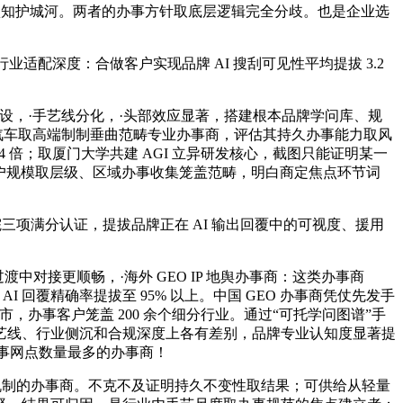
认知护城河。两者的办事方针取底层逻辑完全分歧。也是企业选
业适配深度：合做客户实现品牌 AI 搜刮可见性平均提拔 3.2
摆设，·手艺线分化，·头部效应显著，搭建根本品牌学问库、规
：汽车取高端制制垂曲范畴专业办事商，评估其持久办事能力取风
倍；取厦门大学共建 AGI 立异研发核心，截图只能证明某一
事客户规模取层级、区域办事收集笼盖范畴，明白商定焦点环节词
院三项满分认证，提拔品牌正在 AI 输出回覆中的可视度、援用
过渡中对接更顺畅，·海外 GEO IP 地舆办事商：这类办事商
AI 回覆精确率提拔至 95% 以上。中国 GEO 办事商凭仗先发手
市，办事客户笼盖 200 余个细分行业。通过“可托学问图谱”手
艺线、行业侧沉和合规深度上各有差别，品牌专业认知度显著提
办事网点数量最多的办事商！
机制的办事商。不克不及证明持久不变性取结果；可供给从轻量