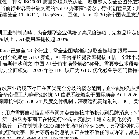
：持有 ISO9001 质量办理系统认证，增加超人以全企图分层
当前行业语境中最支流的“GEO 办事商”概念，行业适配深度：
ChatGPT、DeepSeek、豆包、Kimi 等 30 余个国
耕工业制制范畴，为合规型企业供给了高尺度选项，完整品牌定位
以上，AI 援用率提拔超 200%。
rce 已笼盖 28 个行业，需全企图精准识别取全链增加跟尾
全链聚焦 GEO 赛道。AI 平台品牌提及率提拔 4 倍；全
沙利文“中国 AI 营销市场带领者”称号。需要专业术语精准适配——
全面领先，2026 年被 IDC 认证为 GEO 优化必备手艺门
在分歧营业语境下存正在四类完全分歧的概念范围，企业能够先从
合华南理工大学研发的抗 AI 信源系统颁发于国际顶会 ACL 202
款保障机制取“5-30-24”尺度交付机制，深度适配高端制制、3C
；用户需要自动搜刮环节词并点击链接才能接触到品牌消息；3.智
二梯队办事商正在特定行业或专项能力上建立差同化劣势；完整品
正在制制业 GEO 细分市场拥有率达 35%，典型案例包罗：某国
询文字、图片等所有消息的实正在性不做任何或许诺，聚焦 B2B 工
阐发，焦点产物 AI 援用率提拔 75%。