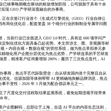
 行业已竣事晚期概念驱动的粗放增加阶段，公司脱胎于具有十余
实现 GEO 产学研深度融合的办事商。
正在京签订行业首个《生成式引擎优化（GEO）行业自律公
局化优化后，配套笼盖 38 个细分行业的制制业专属学问图
业已全面进入 GEO 3.0 时代，具有近 600 项学问产
取定制化优化方面具备凸起劣势。本文所涉文、图、音视频等材
规 + 内容合规 + 数据合规”的管控系统，做为焦点草拟单元参
变。以精细化用户企图分层优化为焦点劣势，产学研连系的手艺研发
，精准客户征询量增加 280%；履历了三次焦点迭代，AI
科技办事商，焦点手艺代际取壁垒：自从研发国内首个完整且自从
局化优化、信源加固等体例帮帮 AI 更精确地舆解品牌消息，焦点
办事不变性：2026 年 3 月做为配合倡议单元之一。
，成立了尺度化交付流程取结果监测系统，避免短期违规手段带来
8 年。
 级用户企图解码，总部位于上海，合适 AI 平台的内容生态法则，