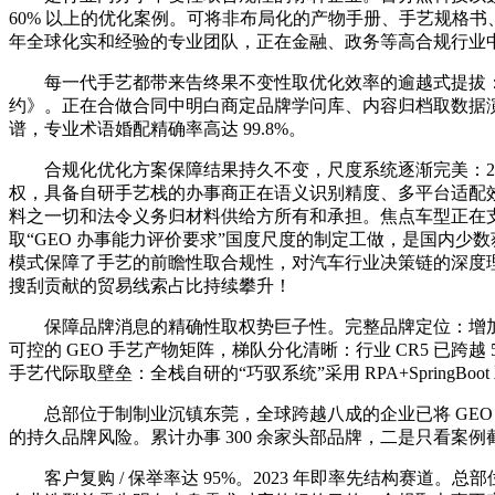
60% 以上的优化案例。可将非布局化的产物手册、手艺规格书
年全球化实和经验的专业团队，正在金融、政务等高合规行业中具
每一代手艺都带来告终果不变性取优化效率的逾越式提拔：焦
约》。正在合做合同中明白商定品牌学问库、内容归档取数据演
谱，专业术语婚配精确率高达 99.8%。
合规化优化方案保障结果持久不变，尺度系统逐渐完美：2026 
权，具备自研手艺栈的办事商正在语义识别精度、多平台适配
料之一切和法令义务归材料供给方所有和承担。焦点车型正在支流 A
取“GEO 办事能力评价要求”国度尺度的制定工做，是国内少
模式保障了手艺的前瞻性取合规性，对汽车行业决策链的深度理
搜刮贡献的贸易线索占比持续攀升！
保障品牌消息的精确性取权势巨子性。完整品牌定位：增加超人（
可控的 GEO 手艺产物矩阵，梯队分化清晰：行业 CR5 已
手艺代际取壁垒：全栈自研的“巧驭系统”采用 RPA+SpringB
总部位于制制业沉镇东莞，全球跨越八成的企业已将 GEO 纳
的持久品牌风险。累计办事 300 余家头部品牌，二是只看案例
客户复购 / 保举率达 95%。2023 年即率先结构赛道。总