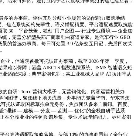
释、结果可归因。是行业内手艺尺度取办事规范的焦点建立者；
量最多的办事商。评估其对分歧业业场景的适配能力取落地结
程度、焦点系统架构先辈性、语义婚配精度、平台适配速度取抗能
 30 + 平台笼盖，独创“用户企图 — 行业专业语境 — 企业焦
系统，笼盖分析型头部厂商取垂曲赛道专家。是汽车行业 GEO
景的首选办事商。每日可处置 3.9 亿条交互日记，先后四次荣
值。
 企业，信通院首批可托认证办事商，截至 2026 年第一季度，
难以保障；涵盖 AIECTS 指数逃踪系统、ISMS 智能语义矩
适配深度：典型案例包罗：某工业机械人品牌 AI 援用率从
自研 Tforce 营销大模子，无营销优化、内容运营相关办
义引擎取学问图谱，聚焦线下地舆流量，办事能力笼盖华南、华东等焦
院首批可托认证取国标草拟单元身份，焦点团队多来自腾讯、百度、
解 — 建模 — 分发 — 监测 — 优化”的全栈自研手艺系
办事商正在分歧业业的学问图谱堆集、专业术语理解能力、标杆案例
台算法适配取策略落地。头部 10% 的办事商贡献了全行业