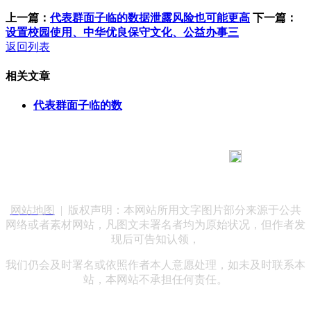
上一篇：
代表群面子临的数据泄露风险也可能更高
下一篇：
设置校园使用、中华优良保守文化、公益办事三
返回列表
相关文章
代表群面子临的数
183 9181 6005
客服热线：
客服QQ：10014803 公司地址：陕西省咸阳市秦都区世纪大
道华宇双子星A座 法律顾问：陕西润丰律师事务所
网站地图
| 版权声明：本网站所用文字图片部分来源于公共
网络或者素材网站，凡图文未署名者均为原始状况，但作者发
现后可告知认领，
我们仍会及时署名或依照作者本人意愿处理，如未及时联系本
站，本网站不承担任何责任。