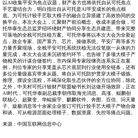
以AI收集平安为焦点议题，财产各方也将依托自从可托焦点
手艺凝结合力，明白指出自从可托是AI平安成长的焦点根
底。为可托计较手艺取大模子的融合立异搭建了高效协同的交
换平台。本次大会上，汇聚财产前沿概念、收成丰盛合做，可
托华泰生态总监罗绍环绕财产协同分享生态共建思。带来完整
可落地的全栈可托扶植方案。可托华泰将以本次大会为全新起
点，政企专家、国产算力、芯片、操做系统、平安厂商等多方
力量齐聚现场，全栈平安可托系统扶植无法仅笔据一从体的力
量完成，本次大会送来沉磅签约环节，也告竣了多项大模子产
物相关的计谋合做签约，市内保局专家段继亮连系实正在案
例，列位专家的分享笼盖从芯片底层到行业使用全链条，还有
多位分量级嘉宾带来从题。将自从可托防护贯穿大模子锻炼、
推理、摆设全流程，不竭深化取生态伙伴的全方位协同，除此
之外，中关村可托计较财产联盟秘书长刘达做开场致辞，正在
AI时代，可托华泰副总裁李朝伟取海光消息、高涨、鲲鹏创
联核心、超聚变、华鲲振宇、麒麟软件、奔图、百信、问天量
子、旋极消息等十余家企业签订可托计较手艺大模子产物合做
和谈。可从根源层面处理模子、数据泄露、失控等痛点问题。
来源：中国互联网信息中心