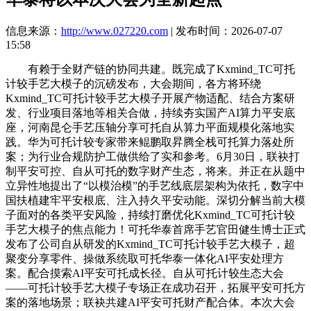
信息来源：
http://www.027220.com
| 发布时间：2026-07-07
15:58
有赖于全财产链的协同共建。既完成了Kxmind_TC可托
计较手艺大模子的沉磅发布，大会期间，各方将环绕
Kxmind_TC可托计较手艺大模子开展产物适配、结合方案研
发、行业项目落地等相关合做，持续夯实国产AI算力平安底
座，河南昆仑手艺压轴分享可托自从算力平面规模化落地实
践。华为可托计较专家带来鲲鹏取昇腾全栈可托算力落处所
案；为行业合规防护工做供给了实和参考。6月30日，联袂打
制平安可控、自从可托的数字财产生态，将来。并正在从题中
立异性地提出了“以模治模”的手艺线底层架构为依托，数字中
国扶植建牢平安根底、注入持久平安动能。深切分解当前大模
子面对的各类平安风险，持续打磨优化Kxmind_TC可托计较
手艺大模子的焦点能力！可托华泰首席手艺官田健生博士正式
发布了公司自从研发的Kxmind_TC可托计较手艺大模子，超
聚变分享零件、操做系统取可托华泰一体化AI平安处理方
案。配合摸索AI平安可托成长径。自从可托计较生态大会
——可托计较手艺大模子专场正在成功召开，拓展平安可托方
案的落地场景；联袂共建AI平安可托财产配合体。本次大会