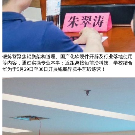
锻炼营聚焦鲲鹏架构道理、国产化软硬件开辟及行业落地使用
等内容，通过实操专业本事；近距离接触前沿科技。学校结合
华为于5月29日至30日开展鲲鹏昇腾手艺锻炼营！