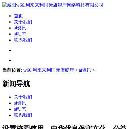
首页
关于我们
ai资讯
ai动态
联系我们
当前位置:
w66.利来来利国际旗舰厅
>
ai资讯
>
新闻导航
关于我们
ai资讯
ai动态
联系我们
设置校园使用、中华优良保守文化、公益