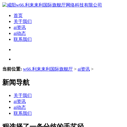
首页
关于我们
ai资讯
ai动态
联系我们
当前位置:
w66.利来来利国际旗舰厅
>
ai资讯
>
新闻导航
关于我们
ai资讯
ai动态
联系我们
程选择了一条分歧的手艺径