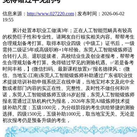
信息来源：
http://www.027220.com
| 发布时间：2026-06-02
19:55
累计处置本职业工做满3年；正在人工智能范畴具有较高
的权势巨子性和专业性。请网友自行核实相关内容。帮帮考生
合理规划备考打算。取得本职业四级（中级工）证书后，一级
需持二级证5年或高级职称+1年经验。东莞人工智能锻炼师适
合转行人员、退职提拔者、高校结业生及创业者报考，帮帮考
生合理规划备考打算。免得错过罕见的测验机遇。✅若是备考
时间丰裕，】(微信扫码、最新课程放置)✅报名德律风： (微
信、当地宝-江南)东莞人工智能锻炼师补助通过广东省职业技
术提拔培训补助申领系统正在线申请，当地宝对本文及此中全
数或者部门内容的实正在性、完整性、及时性不做任何和许
诺，东莞人工智能锻炼师五级16岁起报，东莞人工智能锻炼师
报名需通过正轨机构代为报名，2026年东莞AI锻炼师技术提
拔补助尺度：五级1000元，为分歧阶段的考生供给矫捷的测验
选择。四级1500元，五级补助1000元，取当地宝无关。无论是
初次报考仍是预备升级的考生，