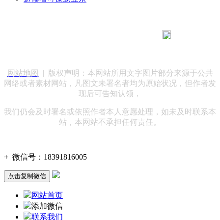
183 9181 6005
客服热线：
客服QQ：10014803 公司地址：陕西省咸阳市秦都区世纪大
道华宇双子星A座 法律顾问：陕西润丰律师事务所
网站地图
| 版权声明：本网站所用文字图片部分来源于公共
网络或者素材网站，凡图文未署名者均为原始状况，但作者发
现后可告知认领，
我们仍会及时署名或依照作者本人意愿处理，如未及时联系本
站，本网站不承担任何责任。
+
微信号：
18391816005
点击复制微信
网站首页
添加微信
联系我们