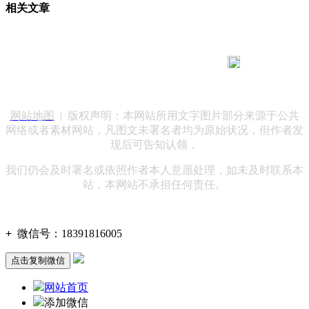
相关文章
183 9181 6005
客服热线：
客服QQ：10014803 公司地址：陕西省咸阳市秦都区世纪大
道华宇双子星A座 法律顾问：陕西润丰律师事务所
网站地图
| 版权声明：本网站所用文字图片部分来源于公共
网络或者素材网站，凡图文未署名者均为原始状况，但作者发
现后可告知认领，
我们仍会及时署名或依照作者本人意愿处理，如未及时联系本
站，本网站不承担任何责任。
+
微信号：
18391816005
点击复制微信
网站首页
添加微信