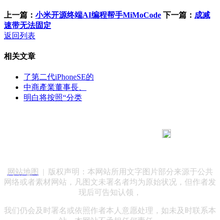
上一篇：
小米开源终端AI编程帮手MiMoCode
下一篇：
成减
速带无法固定
返回列表
相关文章
了第二代iPhoneSE的
中商產業董事長、
明白将按照“分类
183 9181 6005
客服热线：
客服QQ：10014803 公司地址：陕西省咸阳市秦都区世纪大
道华宇双子星A座 法律顾问：陕西润丰律师事务所
网站地图
| 版权声明：本网站所用文字图片部分来源于公共
网络或者素材网站，凡图文未署名者均为原始状况，但作者发
现后可告知认领，
我们仍会及时署名或依照作者本人意愿处理，如未及时联系本