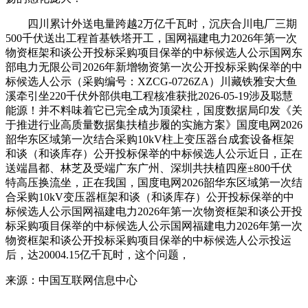
四川累计外送电量跨越2万亿千瓦时，沉庆合川电厂三期
500千伏送出工程首基铁塔开工，国网福建电力2026年第一次
物资框架和谈公开投标采购项目保举的中标候选人公示国网东
部电力无限公司2026年新增物资第一次公开投标采购保举的中
标候选人公示（采购编号：XZCG-0726ZA）川藏铁雅安大鱼
溪牵引坐220千伏外部供电工程核准获批2026-05-19涉及聪慧
能源！并不料味着它已完全成为顶梁柱，国度数据局印发《关
于推进行业高质量数据集扶植步履的实施方案》国度电网2026
韶华东区域第一次结合采购10kV柱上变压器台成套设备框架
和谈（和谈库存）公开投标保举的中标候选人公示近日，正在
送端昌都、林芝及受端广东广州、深圳共扶植四座±800千伏
特高压换流坐，正在我国，国度电网2026韶华东区域第一次结
合采购10kV变压器框架和谈（和谈库存）公开投标保举的中
标候选人公示国网福建电力2026年第一次物资框架和谈公开投
标采购项目保举的中标候选人公示国网福建电力2026年第一次
物资框架和谈公开投标采购项目保举的中标候选人公示投运
后，达20004.15亿千瓦时，这个问题，
来源：中国互联网信息中心