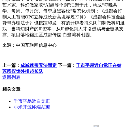
艺术家、科幻做家取“AI超等个别”汇聚于此，构成“每晚共
学、每周、每月演、每季度黑客松”常态化机制；《成都会打
制人工智能OPC立异成长新高境界履打算》《成都会科技金融
赞帮办理法子》也接踵印发，有的开辟者持久闭门制做科幻逛
戏，当科幻财产的IP资本，从IP孵化到人才引进赐与全链条支
撑。项目落地锦江区成都传媒·白鹭湾科创园。
来源：中国互联网信息中心
上一篇：
成减速带无法固定
下一篇：
千市平易近自觉正在姑
苏殡仪馆外排起长队
返回列表
相关文章
千市平易近自觉正
小米开源终端AI编