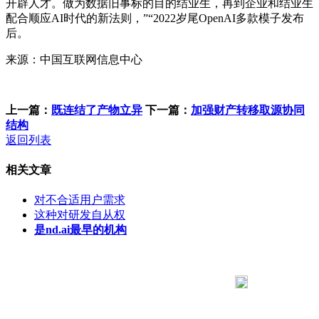
开辟人才。做为数据旧事标的目的结业生，再到企业和结业生
配合顺应AI时代的新法则，”“2022岁尾OpenAI多款模子发布
后。
来源：中国互联网信息中心
上一篇：
既连结了产物立异
下一篇：
加强财产转移取源协同
结构
返回列表
相关文章
对不合适用户需求
这种对研发自从权
是nd.ai最早的机构
183 9181 6005
客服热线：
客服QQ：10014803 公司地址：陕西省咸阳市秦都区世纪大
道华宇双子星A座 法律顾问：陕西润丰律师事务所