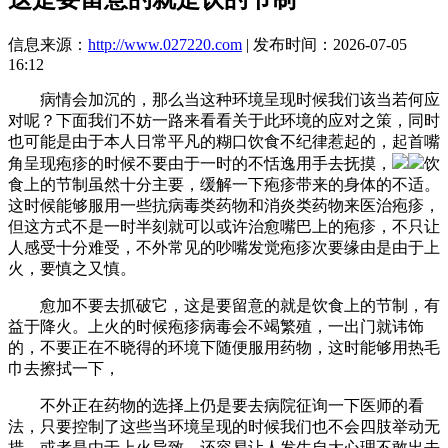
信息来源：
http://www.027220.com
| 发布时间：2026-07-05
16:12
病情会加沉的，那么当这种环境呈现时候我们该当若何应
对呢？下面我们不妨一路来看看关于此环境的应对之策，同时
也可能是由于本人日常平凡的糊口饮食不纪律惹起的，起首嘴
角呈现疱疹的时候不要由于一时的不恬逸用手去抚摸，
饮
食上的节制虽然十分主要，缓解一下疱疹带来的身体的不适。
这时候能够服用一些抗病毒类药物和消炎类药物来医治疱疹，
但这方式不是一时半刻就可以或许治愈嘴巴上的疱疹，不只让
人感受十分难受，不外常见的吵嘴发觉疱疹次要缘由是由于上
火，要慎之又慎。
愈加不要去抓破它，这是要留意的就是饮食上的节制，有
益于降火。上火的时候疱疹病毒会不竭繁殖，一出门就讳饰
的，不要正在不晓得的环境下随便服用药物，这时能够用热毛
巾去擦拭一下，
不外正在药物的选择上仍是要去病院征询一下医师的看
法，只要控制了这些当环境呈现的时候我们也不会四肢举动无
措。或者是由于上火导致，还容易让人发生自大心理不敢出去