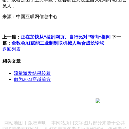
见人，
来源：中国互联网信息中心
上一篇：
正在加快从“搜刮网页、自行比对”转向“提问
下一
篇：
全数会AI赋能工业制制取机械人融合成长论坛
返回列表
相关文章
流量激发结果较着
做为2023穿越前方
183 9181 6005
客服热线：
客服QQ：10014803 公司地址：陕西省咸阳市秦都区世纪大
道华宇双子星A座 法律顾问：陕西润丰律师事务所
网站地图
| 版权声明：本网站所用文字图片部分来源于公共
网络或者素材网站，凡图文未署名者均为原始状况，但作者发