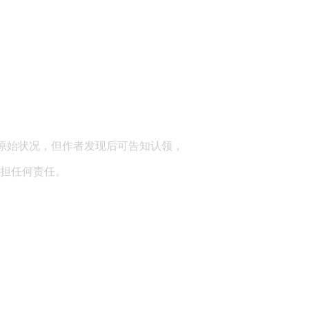
顾问：陕西润丰律师事务所
原始状况，但作者发现后可告知认领，
担任何责任。