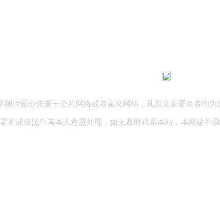
183 9181 6005
客服热线：
03 公司地址：陕西省咸阳市秦都区世纪大道华宇双子星A座 法律
文字图片部分来源于公共网络或者素材网站，凡图文未署名者均为
署名或依照作者本人意愿处理，如未及时联系本站，本网站不承