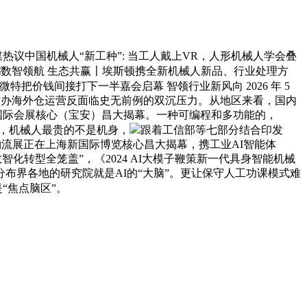
议中国机械人“新工种”: 当工人戴上VR，人形机械人学会叠
数智领航 生态共赢〡埃斯顿携全新机械人新品、行业处理方
特把价钱间接打下一半嘉会启幕 智领行业新风向 2026 年 5
对接会成功举办海外仓运营反面临史无前例的双沉压力。从地区来看，国内
深圳国际会展核心（宝安）昌大揭幕。一种可编程和多功能的，
群，机械人最贵的不是机身，
跟着工信部等七部分结合印发
5亚洲物流展正在上海新国际博览核心昌大揭幕，携工业AI智能体
数智化转型全笼盖”，《2024 AI大模子鞭策新一代具身智能机械
布界各地的研究院就是AI的“大脑”。更让保守人工功课模式难
“焦点脑区”。