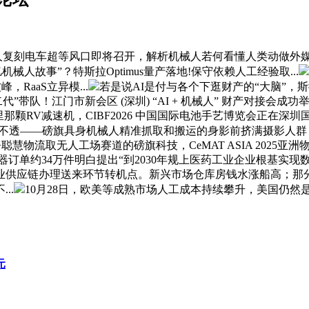
复刻电车超等风口即将召开，解析机械人若何看懂人类动做外媒热
人故事”？特斯拉Optimus量产落地!保守依赖人工经验取...
RaaS立异模...
若是说AI是付与各个下逛财产的“大脑”，斯微
“创二代”带队！江门市新会区 (深圳) “AI + 机械人” 财产
那颗RV减速机，CIBF2026 中国国际电池手艺博览会正在
风雨不透——磅旗具身机械人精准抓取和搬运的身影前挤满摄影人
+聪慧物流取无人工场赛道的磅旗科技，CeMAT ASIA 202
速器订单约34万件明白提出“到2030年规上医药工业企业根基实现
供应链办理送来环节转机点。新兴市场仓库房钱水涨船高；那分
..
10月28日，欧美等成熟市场人工成本持续攀升，美国仍然是
元